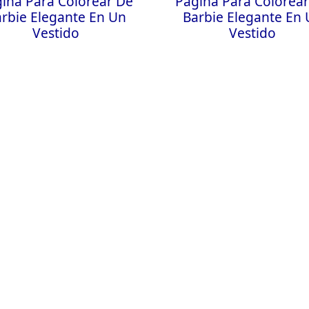
ina Para Colorear De
Página Para Colorea
rbie Elegante En Un
Barbie Elegante En
Vestido
Vestido