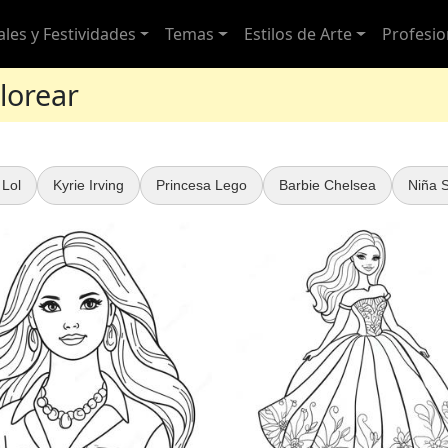
ales y Festividades
Temas
Estilos de Arte
Profesio
lorear
 Lol
Kyrie Irving
Princesa Lego
Barbie Chelsea
Niña 