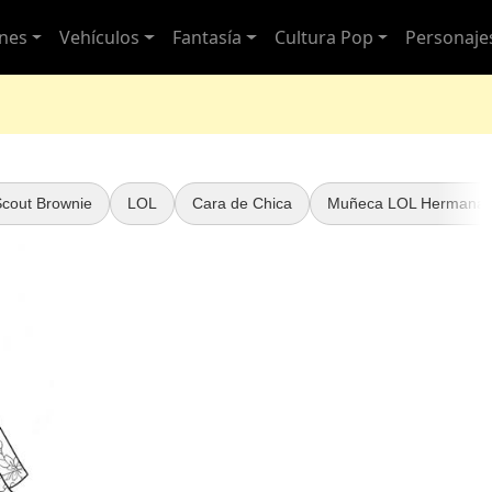
nes
Vehículos
Fantasía
Cultura Pop
Personaje
Scout Brownie
LOL
Cara de Chica
Muñeca LOL Hermana