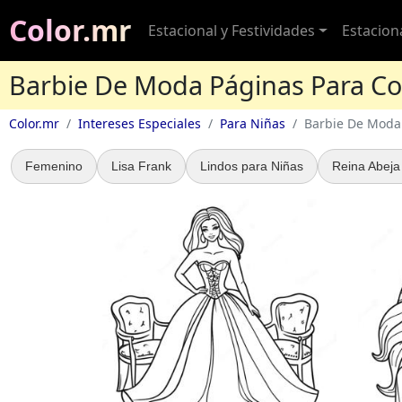
Color.mr
Estacional y Festividades
Estacion
Barbie De Moda Páginas Para Co
Color.mr
Intereses Especiales
Para Niñas
Barbie De Moda
Femenino
Lisa Frank
Lindos para Niñas
Reina Abeja