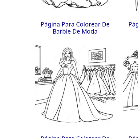
Página Para Colorear De
Pág
Barbie De Moda