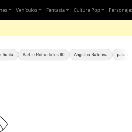
nes
Vehículos
Fantasía
Cultura Pop
Personaje
eñorita
Barbie Retro de los 90
Angelina Ballerina
para ch