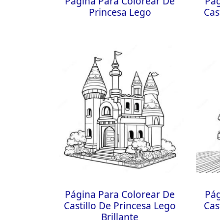
Página Para Colorear De
Pág
Princesa Lego
Cas
Página Para Colorear De
Pág
Castillo De Princesa Lego
Cas
Brillante