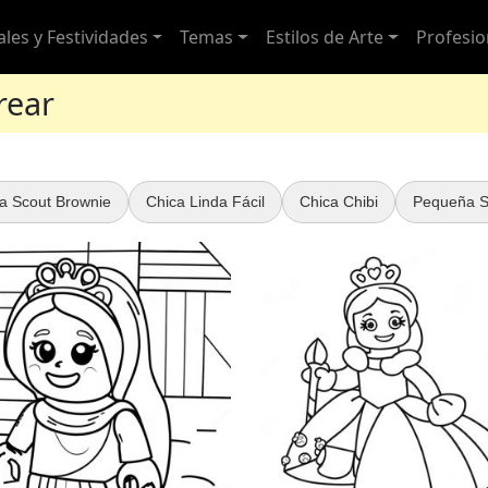
ales y Festividades
Temas
Estilos de Arte
Profesio
rear
a Scout Brownie
Chica Linda Fácil
Chica Chibi
Pequeña S