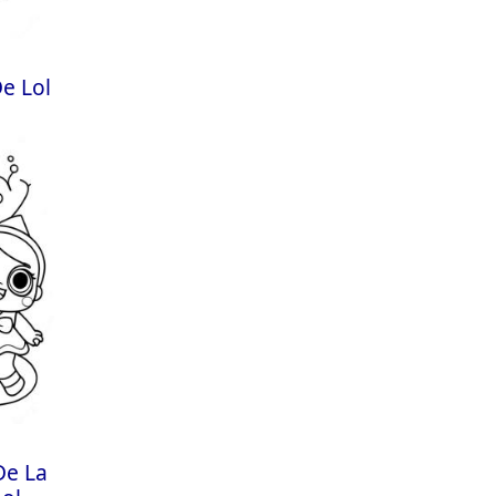
e Lol
De La