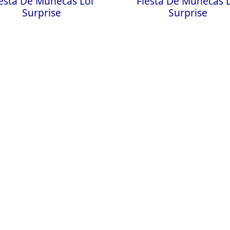
iesta De Muñecas Lol
Fiesta De Muñecas L
Surprise
Surprise