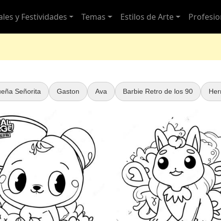
ales y Festividades
Temas
Estilos de Arte
Profesio
eña Señorita
Gaston
Ava
Barbie Retro de los 90
Her