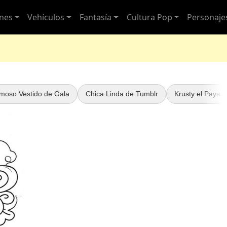
nes
Vehículos
Fantasía
Cultura Pop
Personaje
moso Vestido de Gala
Chica Linda de Tumblr
Krusty el Payas