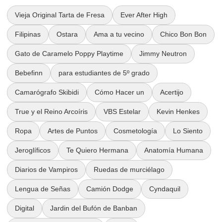
Vieja Original Tarta de Fresa
Ever After High
Filipinas
Ostara
Ama a tu vecino
Chico Bon Bon
Gato de Caramelo Poppy Playtime
Jimmy Neutron
Bebefinn
para estudiantes de 5º grado
Camarógrafo Skibidi
Cómo Hacer un
Acertijo
True y el Reino Arcoíris
VBS Estelar
Kevin Henkes
Ropa
Artes de Puntos
Cosmetología
Lo Siento
Jeroglíficos
Te Quiero Hermana
Anatomía Humana
Diarios de Vampiros
Ruedas de murciélago
Lengua de Señas
Camión Dodge
Cyndaquil
Digital
Jardin del Bufón de Banban