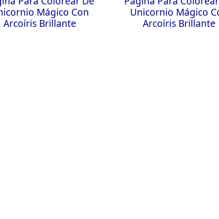
ina Para Colorear De
Página Para Colorea
nicornio Mágico Con
Unicornio Mágico C
Arcoíris Brillante
Arcoíris Brillante