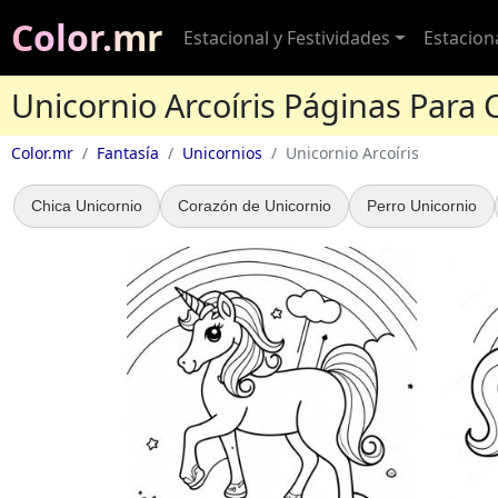
Color.mr
Estacional y Festividades
Estacion
Unicornio Arcoíris Páginas Para 
Color.mr
Fantasía
Unicornios
Unicornio Arcoíris
Chica Unicornio
Corazón de Unicornio
Perro Unicornio