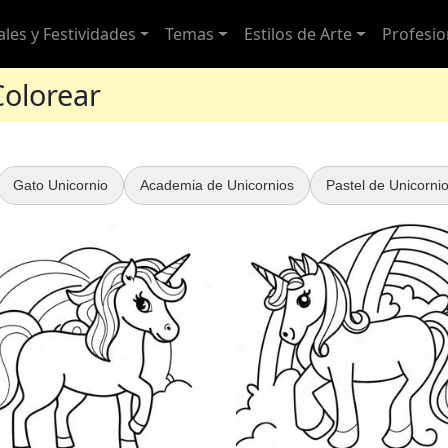
ales y Festividades
Temas
Estilos de Arte
Profesio
Colorear
Gato Unicornio
Academia de Unicornios
Pastel de Unicorni