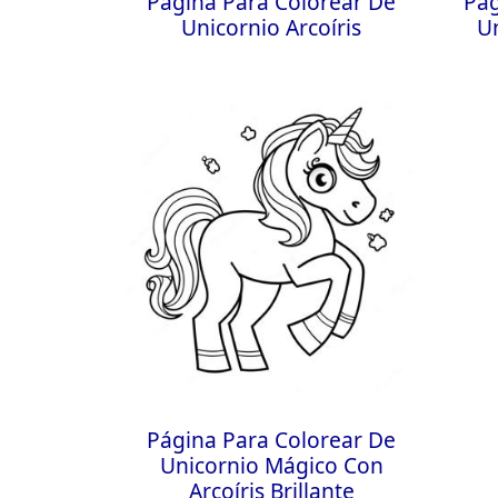
Página Para Colorear De
Pág
Unicornio Arcoíris
U
Página Para Colorear De
Unicornio Mágico Con
Arcoíris Brillante