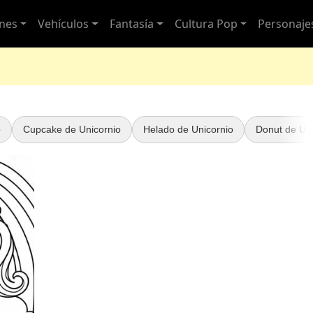
nes
Vehículos
Fantasía
Cultura Pop
Personaje
o
Cupcake de Unicornio
Helado de Unicornio
Donut de Uni