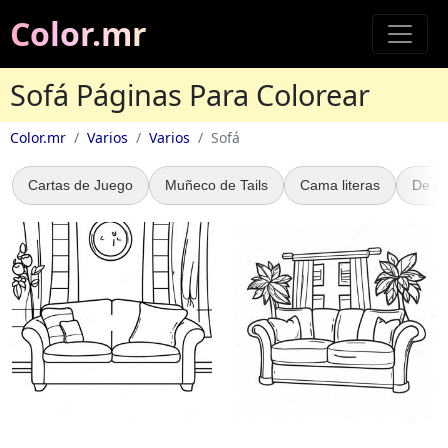
Color.mr
Sofá Páginas Para Colorear
Color.mr
Varios
Varios
Sofá
Cartas de Juego
Muñeco de Tails
Cama literas
De m