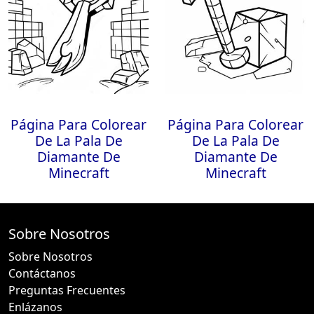
Página Para Colorear
Página Para Colorear
De La Pala De
De La Pala De
Diamante De
Diamante De
Minecraft
Minecraft
Sobre Nosotros
Sobre Nosotros
Contáctanos
Preguntas Frecuentes
Enlázanos