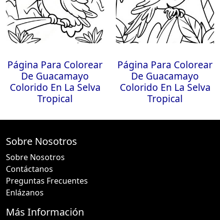
Página Para Colorear
Página Para Colorear
De Guacamayo
De Guacamayo
Colorido En La Selva
Colorido En La Selva
Tropical
Tropical
Sobre Nosotros
Sobre Nosotros
Contáctanos
Preguntas Frecuentes
Enlázanos
Más Información