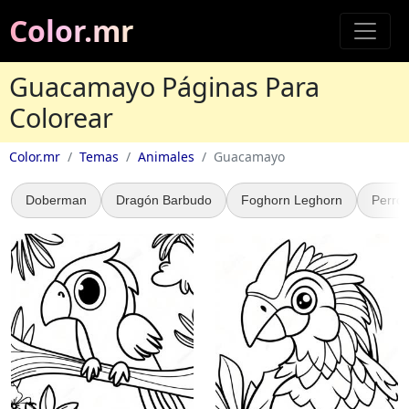
Color.mr
Guacamayo Páginas Para
Colorear
Color.mr
Temas
Animales
Guacamayo
Doberman
Dragón Barbudo
Foghorn Leghorn
Perros