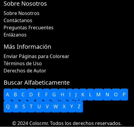
Sobre Nosotros
Sobre Nosotros
Contáctanos
Preguntas Frecuentes
Enlázanos
Más Información
Enviar Páginas para Colorear
Términos de Uso
Derechos de Autor
Buscar Alfabeticamente
A
B
C
D
E
F
G
H
I
J
K
L
M
N
O
P
Q
R
S
T
U
V
W
X
Y
Z
© 2024 Color.mr. Todos los derechos reservados.