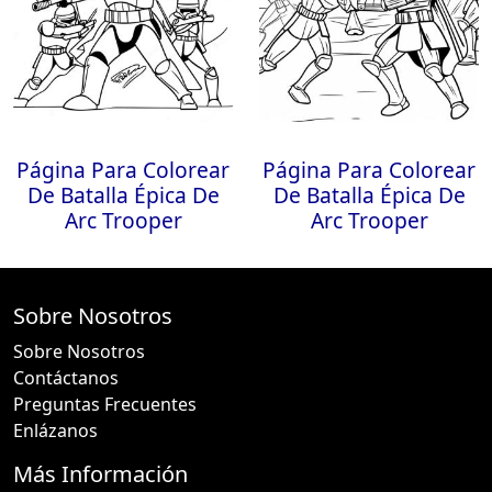
Página Para Colorear
Página Para Colorear
De Batalla Épica De
De Batalla Épica De
Arc Trooper
Arc Trooper
Sobre Nosotros
Sobre Nosotros
Contáctanos
Preguntas Frecuentes
Enlázanos
Más Información