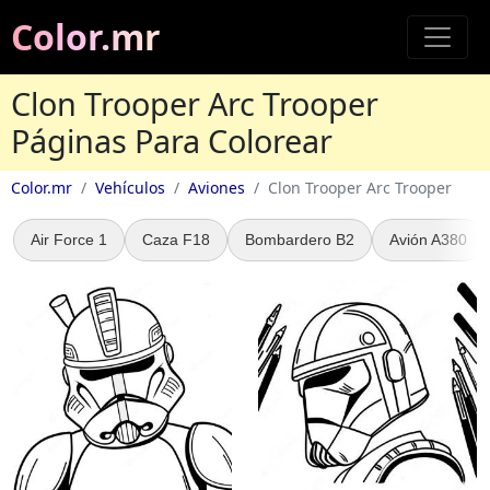
Color.mr
Clon Trooper Arc Trooper
Páginas Para Colorear
Color.mr
Vehículos
Aviones
Clon Trooper Arc Trooper
Air Force 1
Caza F18
Bombardero B2
Avión A380