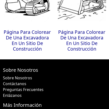
Página Para Colorear
Página Para Colorear
De Una Excavadora
De Una Excavadora
En Un Sitio De
En Un Sitio De
Construcción
Construcción
Sobre Nosotros
Sobre Nosotros
Contáctanos
Preguntas Frecuentes
Enlázanos
Más Información