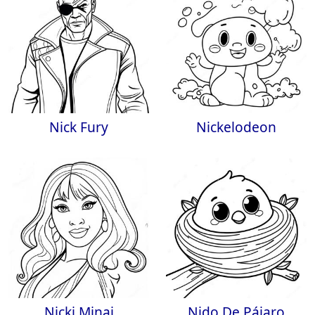
Nick Fury
Nickelodeon
Nicki Minaj
Nido De Pájaro