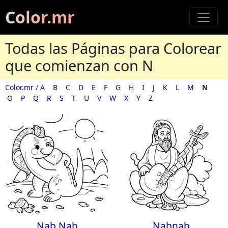
Color.mr
Todas las Páginas para Colorear
que comienzan con N
Color.mr
/
A
B
C
D
E
F
G
H
I
J
K
L
M
N
O
P
Q
R
S
T
U
V
W
X
Y
Z
Nab Nab
Nabnab